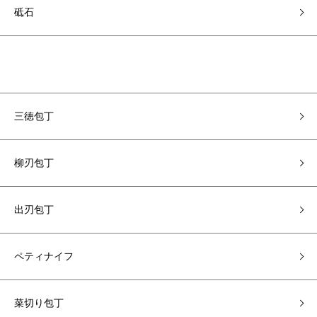
砥石
三徳包丁
柳刃包丁
出刃包丁
ペティナイフ
菜切り包丁