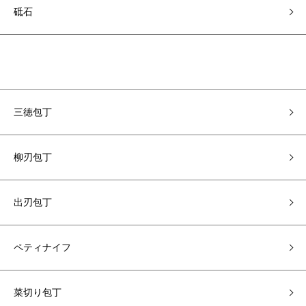
砥石
三徳包丁
柳刃包丁
出刃包丁
ペティナイフ
菜切り包丁