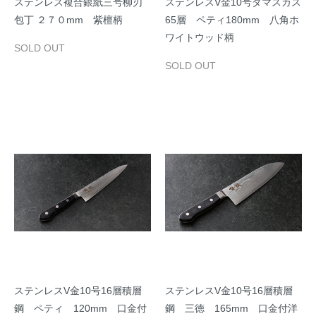
ステンレス複合銀紙三号柳刃
ステンレスV金10号ダマスカス
包丁 ２７０mm 紫檀柄
65層 ペティ180mm 八角ホ
ワイトウッド柄
SOLD OUT
SOLD OUT
ステンレスV金10号16層積層
ステンレスV金10号16層積層
鋼 ペティ 120mm 口金付
鋼 三徳 165mm 口金付洋