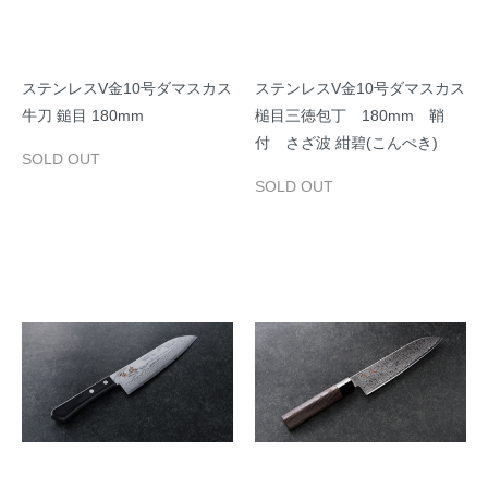
ステンレスV金10号ダマスカス
ステンレスV金10号ダマスカス
牛刀 鎚目 180mm
槌目三徳包丁 180mm 鞘
付 さざ波 紺碧(こんぺき)
SOLD OUT
SOLD OUT