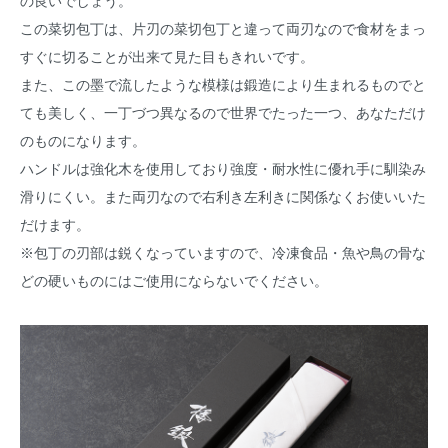
の良いでしょう。
この菜切包丁は、片刃の菜切包丁と違って両刃なので食材をまっ
すぐに切ることが出来て見た目もきれいです。
また、この墨で流したような模様は鍛造により生まれるものでと
ても美しく、一丁づつ異なるので世界でたった一つ、あなただけ
のものになります。
ハンドルは強化木を使用しており強度・耐水性に優れ手に馴染み
滑りにくい。また両刃なので右利き左利きに関係なくお使いいた
だけます。
※包丁の刃部は鋭くなっていますので、冷凍食品・魚や鳥の骨な
どの硬いものにはご使用にならないでください。