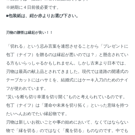
※納期に４日前後必要です。
■包装紙は、紺か赤よりお選び下さい。
刃物の贈答は縁起が良い！！
「切れる」という忌み言葉を連想させることから「プレゼントに
包丁（ナイフ）を贈るのは縁起が悪いのでは？」と懸念されてい
る方もいらっしゃるかもしれません。しかし古来より日本では、
刃物は最高の献上品とされてきました。現代では道路の開通式の
テープカットにはハサミを、結婚式にはケーキ入刀のためのナイ
フが使われています。
“災いを断ち切り幸運を切り開く”ものと考えられているのです。
包丁（ナイフ）は「運命や未来を切り拓く」といった意味を持つ
たいへんおめでたい縁起物です。
刃物は新しいお祝いごとや事の始めにおいて、なくてはならない
物で「縁を切る」のではなく「魔を切る」ものなのです。中でも