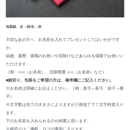
包装紙 左：紺/右：赤
大切なあの方へ、お名前を入れてプレゼントしてはいかがです
か。
結婚、還暦、退職のお祝いや厄除けなどあらゆる場面でお使いい
ただけます。
（例：○○○（お名前）、厄除開運 ○○○（お名前）など）
■銘切り、包装をご希望の方は、
備考欄
にご記入ください。
※お名前は明確にお伝えください。（例：真弓→眞弓、栄子→榮
子）
※文字数は包丁の大きさによりますが三徳包丁で７文字程度入り
ます。
下のお名前を入れられるのが綺麗と思います。
※銘切りは「播鍛」ロゴの裏面に入ります。