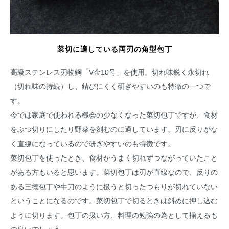
菜切に適している両刃の角型包丁
高級ステンレス刃物鋼「V金10号」を使用。切れ味鋭く永切れ
（切れ味の持続）し、錆びにくく研ぎやすいのも特徴の一つで
す。
今では家庭で使われる機会の少なくなった菜切包丁ですが、食材
をぶつ切りにしたり野菜を刻むのに適しています。刃に反りがな
く直線になっているので研ぎやすいのも特徴です。
菜切包丁を使ったとき、食材がうまく切れずつながっていたこと
がある方もいると思います。菜切包丁は刃が直線なので、反りの
ある三徳包丁や牛刀のように扱うと切ったつもりが切れていない
ということになるのです。菜切包丁で切るときは斜めに押し込む
ように切ります。包丁の扱い方、料理の勉強の為として揃えるも