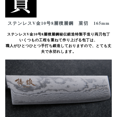
ステンレスV金10号8層積層鋼 菜切 165mm
ステンレスV金10号8層積層鋼秘伝鍛造特製手造り両刃包丁
いくつもの工程を重ねて作り上げる包丁は、
職人がひとつひとつ手打ち鍛造しておりますので、とても丈
夫で永切れします。