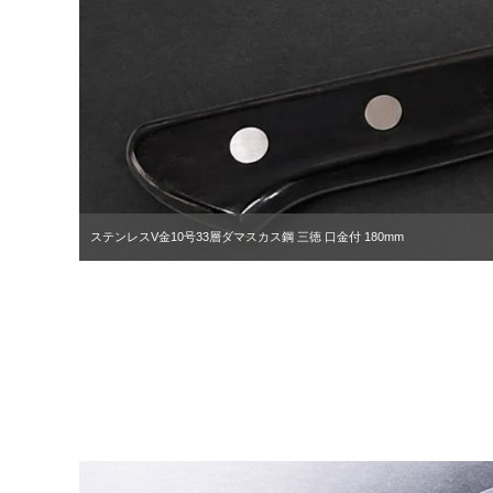
ステンレスV金10号33層ダマスカス鋼 三徳 口金付 180mm