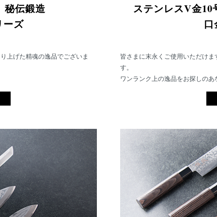
鋼 秘伝鍛造
ステンレスV金1
リーズ
口
造り上げた精魂の逸品でございま
皆さまに末永くご使用いただけま
す。
ワンランク上の逸品をお探しのあ