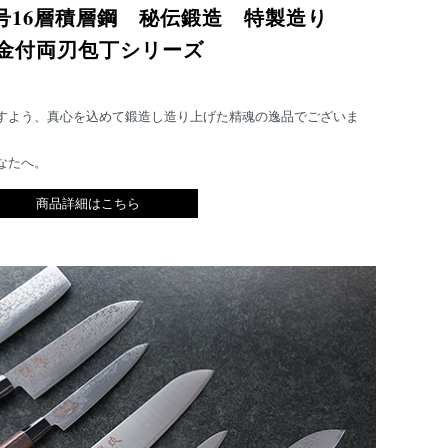
0号16層積層鋼 秘伝鍛造 特製造り
金付両刃包丁シリーズ
すよう、真心を込めて鍛造し造り上げた精魂の逸品でございま
なたへ。
商品詳細はこちら