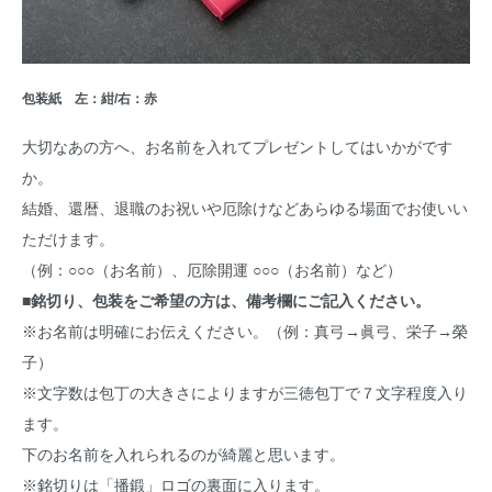
包装紙 左：紺/右：赤
大切なあの方へ、お名前を入れてプレゼントしてはいかがです
か。
結婚、還暦、退職のお祝いや厄除けなどあらゆる場面でお使いい
ただけます。
（例：○○○（お名前）、厄除開運 ○○○（お名前）など）
■銘切り、包装をご希望の方は、
備考欄
にご記入ください。
※お名前は明確にお伝えください。（例：真弓→眞弓、栄子→榮
子）
※文字数は包丁の大きさによりますが三徳包丁で７文字程度入り
ます。
下のお名前を入れられるのが綺麗と思います。
※銘切りは「播鍛」ロゴの裏面に入ります。