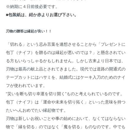
※納期に４日前後必要です。
■包装紙は、紺か赤よりお選び下さい。
刃物の贈答は縁起が良い！！
「切れる」という忌み言葉を連想させることから「プレゼントに
包丁（ナイフ）を贈るのは縁起が悪いのでは？」と懸念されてい
る方もいらっしゃるかもしれません。しかし古来より日本では、
刃物は最高の献上品とされてきました。現代では道路の開通式の
テープカットにはハサミを、結婚式にはケーキ入刀のためのナイ
フが使われています。
“災いを断ち切り幸運を切り開く”ものと考えられているのです。
包丁（ナイフ）は「運命や未来を切り拓く」といった意味を持つ
たいへんおめでたい縁起物です。
刃物は新しいお祝いごとや事の始めにおいて、なくてはならない
物で「縁を切る」のではなく「魔を切る」ものなのです。中でも