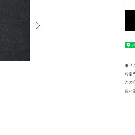
返品
特定
この
買い