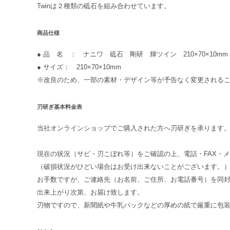
Twinは２種類の砥石を組み合わせています。
商品仕様
● 品 名 ： ナニワ 砥石 剛研 輝ツイン 210×70×10mm #1
● サイズ： 210×70×10mm
※改良のため、一部の素材・デザイン等が予告なく変更される
刃研ぎ基本料金表
当社オンラインショップでご購入された方へ刃研ぎを承ります
現在の状況（サビ・刃こぼれ等）をご確認の上、電話・FAX・
（破損状況がひどい場合はお受け出来ないことがございます。
お手数ですが、ご連絡先（お名前、ご住所、お電話番号）を同
出来上がり次第、お届け致します。
刃物ですので、新聞紙や牛乳パックなどの厚めの紙で厳重に包