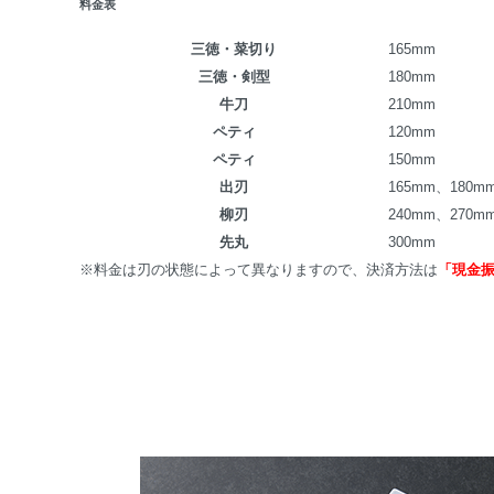
料金表
三徳・菜切り
165mm
三徳・剣型
180mm
牛刀
210mm
ペティ
120mm
ペティ
150mm
出刃
165mm、180m
柳刃
240mm、270m
先丸
300mm
※料金は刃の状態によって異なりますので、決済方法は
「現金