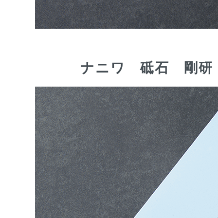
ナニワ 砥石 剛研 輝