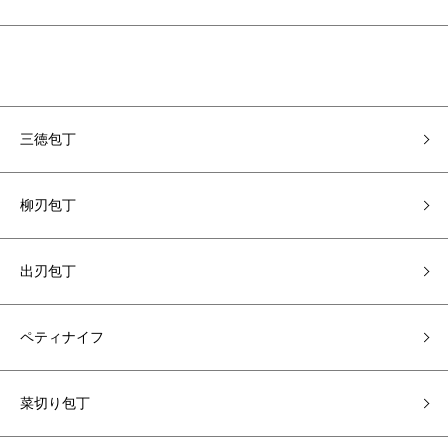
三徳包丁
柳刃包丁
出刃包丁
ペティナイフ
菜切り包丁